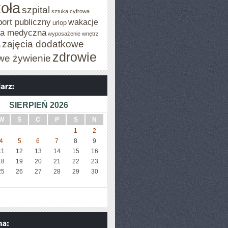
oła
szpital
sztuka cyfrowa
port publiczny
wakacje
urlop
za medyczna
wyposażenie wnętrz
zajęcia dodatkowe
a
zdrowie
we żywienie
SIERPIEŃ 2026
W
Ś
C
P
S
N
1
2
4
5
6
7
8
9
11
12
13
14
15
16
18
19
20
21
22
23
25
26
27
28
29
30