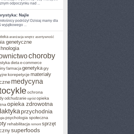
znym odpoczynku ⁢nad ...
rystyka: Najle
‌miłośnicy ‍podróży! Dzisiaj mamy dla
 wyjątkowego⁤ ...
pteka
aranżacja wnętrz
asertywność
ia genetyczne
chnologia
choroby
ownictwo
styka
dieta
e-commerce
genetyka
iny
farmacja
gry
materiały
korepetycje
yjne
medycyna
czne
tocykle
ochrona
dy
opieka
odchudzanie
ogród
opieka zdrowotna
zna
ilaktyka
przychodnia
psychologia społeczna
gia
pty
sprzęt
rehabilitacja
remont
superfoods
czny