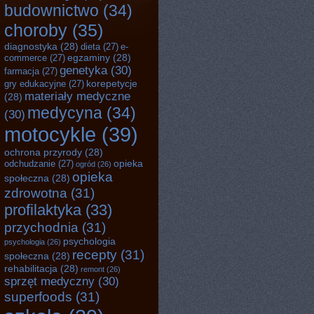
budownictwo
(34)
choroby
(35)
diagnostyka
(28)
dieta
(27)
e-
egzaminy
(28)
commerce
(27)
genetyka
(30)
farmacja
(27)
korepetycje
gry edukacyjne
(27)
materiały medyczne
(28)
medycyna
(34)
(30)
motocykle
(39)
ochrona przyrody
(28)
opieka
odchudzanie
(27)
ogród
(26)
opieka
społeczna
(28)
zdrowotna
(31)
profilaktyka
(33)
przychodnia
(31)
psychologia
psychologia
(26)
recepty
(31)
społeczna
(28)
rehabilitacja
(28)
remont
(26)
sprzęt medyczny
(30)
superfoods
(31)