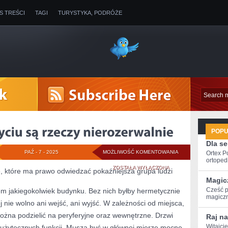
IS TREŚCI
TAGI
TURYSTYKA, PODRÓŻE
POP
Dla s
JAK
PAŹ - 7 - 2025
MOŻLIWOŚĆ KOMENTOWANIA
Ortex P
ortopedi
WIADOMO,
ZOSTAŁA WYŁĄCZONA
, które ma prawo odwiedzać pokaźniejsza grupa ludzi
Magic
W
Cześć p
 jakiegokolwiek budynku. Bez nich byłby hermetycznie
magiczny
ŻYCIU
 nie wolno ani wejść, ani wyjść. W zależności od miejsca,
SĄ
żna podzielić na peryferyjne oraz wewnętrzne. Drzwi
Raj na
Witajci
 użytecznych funkcji. Muszą być w głównej mierze mocne
RZECZY