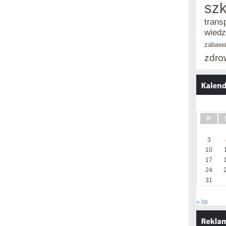
szk
trans
wied
zabaw
zdro
P
3
10
17
24
31
« lip