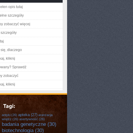
ełen opis tutaj
ełne szczegóły
aby zobaczyć więcej
 szczegóły
taj
się, dlaczego
aj, kliknij
gowany? Sprawdź
by zobaczyć
aj, kliknij
apteka
(27)
antyki
(26)
aranżacja
wnętrz
(26)
asertywność
(26)
badania genetyczne
(30)
biotechnologia
(30)