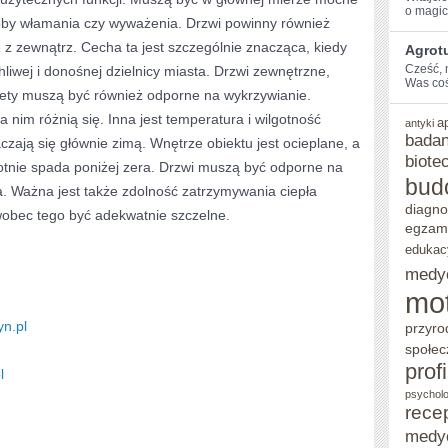
o magic
óby włamania czy wyważenia. Drzwi powinny również
NIEROZERWALNIE
z zewnątrz. Cecha ta jest szczególnie znacząca, kiedy
Agrotu
Cześć, 
liwej i donośnej dzielnicy miasta. Drzwi zewnętrzne,
Was coś
ety muszą być również odporne na wykrzywianie.
 nim różnią się. Inna jest temperatura i wilgotność
a
antyki
badan
czają się głównie zimą. Wnętrze obiektu jest ocieplane, a
biote
otnie spada poniżej zera. Drzwi muszą być odporne na
bud
 Ważna jest także zdolność zatrzymywania ciepła
diagno
obec tego być adekwatnie szczelne.
egzam
edukac
medy
mo
yn.pl
przyro
społec
prof
l
psycholo
rece
medy