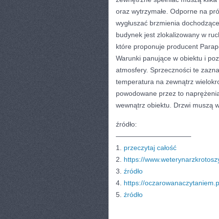
oraz wytrzymałe. Odporne na pr
wygłuszać brzmienia dochodzące 
budynek jest zlokalizowany w ruch
które proponuje producent Parap
Warunki panujące w obiektu i poza
atmosfery. Sprzeczności te zazna
temperatura na zewnątrz wielokr
powodowane przez to naprężenia.
wewnątrz obiektu. Drzwi muszą w
źródło:
———————————
1.
przeczytaj całość
2.
https://www.weterynarzkrotosz
3.
źródło
4.
https://oczarowanaczytaniem.p
5.
źródło
CATEGORIES:
TURYSTYKA, PODRÓŻE