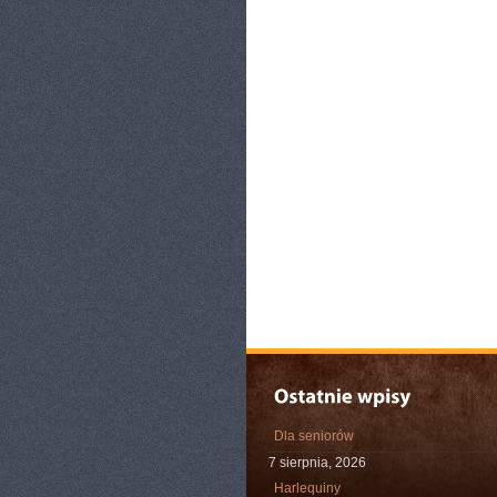
Dla seniorów
7 sierpnia, 2026
Harlequiny