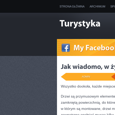
STRONA GŁÓWNA
ARCHIWUM
SP
ADMIN
Wszystko dookoła, każde miejsce
Drzwi są przymusowym elementem
zamkniętą powierzchnią, do której
w którym są montowane, drzwi mo
zewnętrzne spełniać muszą kilka