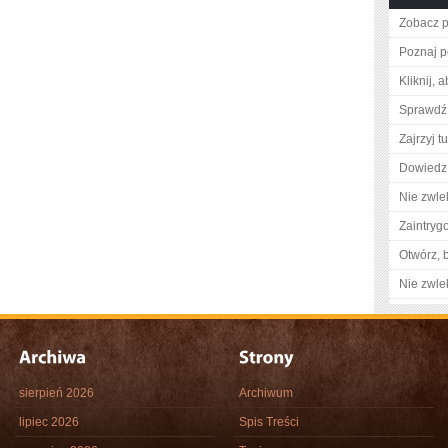
Zobacz p
Poznaj p
Kliknij, 
Sprawdź
Zajrzyj tu
Dowiedz 
Nie zwlek
Zaintry
Otwórz, 
Nie zwlek
sierpień 2026
Archiwum
lipiec 2026
Spis Treści