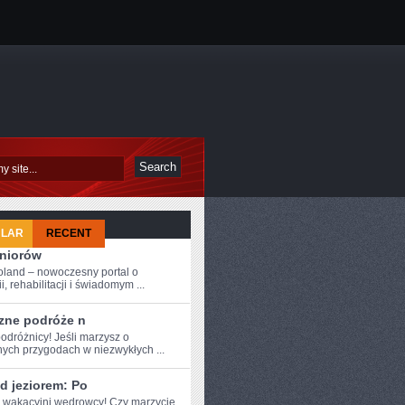
ULAR
RECENT
eniorów
oland – nowoczesny portal o
i, rehabilitacji i świadomym ...
zne podróże n
odróżnicy! Jeśli marzysz o
ch przygodach‌ w​ niezwykłych⁣ ...
d jeziorem: Po
e wakacyjni wędrowcy! ​Czy marzycie