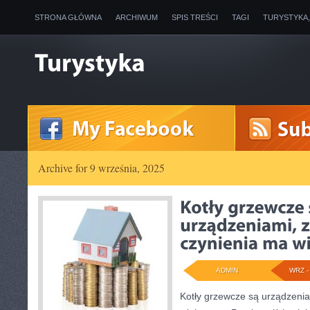
STRONA GŁÓWNA
ARCHIWUM
SPIS TREŚCI
TAGI
TURYSTYKA
Archive for 9 września, 2025
ADMIN
WRZ - 
Kotły grzewcze są urządzenia