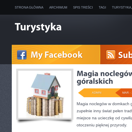
STRONA GŁÓWNA
ARCHIWUM
SPIS TREŚCI
TAGI
TURYSTYKA
ADMIN
MAR - 
Magia noclegów w domkach gó
zupełnie inny świat pełen trady
miejsce na ucieczkę od cywili
otoczeniu pięknej przyrody.